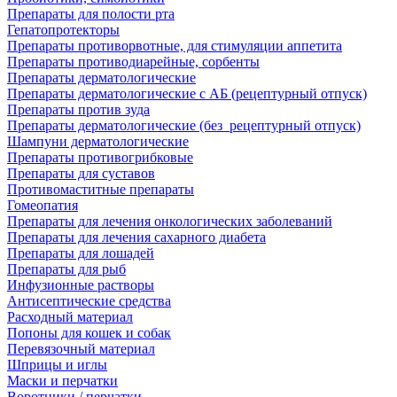
Препараты для полости рта
Гепатопротекторы
Препараты противорвотные, для стимуляции аппетита
Препараты противодиарейные, сорбенты
Препараты дерматологические
Препараты дерматологические с АБ (рецептурный отпуск)
Препараты против зуда
Препараты дерматологические (без_рецептурный отпуск)
Шампуни дерматологические
Препараты противогрибковые
Препараты для суставов
Противомаститные препараты
Гомеопатия
Препараты для лечения онкологических заболеваний
Препараты для лечения сахарного диабета
Препараты для лошадей
Препараты для рыб
Инфузионные растворы
Антисептические средства
Расходный материал
Попоны для кошек и собак
Перевязочный материал
Шприцы и иглы
Маски и перчатки
Воротники / перчатки