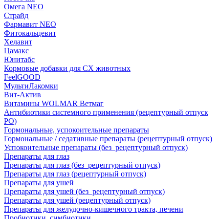
Омега NEO
Страйд
Фармавит NEO
Фитокальцевит
Хелавит
Цамакс
Юнитабс
Кормовые добавки для СХ животных
FeelGOOD
МультиЛакомки
Вит-Актив
Витамины WOLMAR Ветмаг
Антибиотики системного применения (рецептурный отпуск
РО)
Гормональные, успокоительные препараты
Гормональные / седативные препараты (рецептурный отпуск)
Успокоительные препараты (без_рецептурный отпуск)
Препараты для глаз
Препараты для глаз (без_рецептурный отпуск)
Препараты для глаз (рецептурный отпуск)
Препараты для ушей
Препараты для ушей (без_рецептурный отпуск)
Препараты для ушей (рецептурный отпуск)
Препараты для желудочно-кишечного тракта, печени
Пробиотики, симбиотики