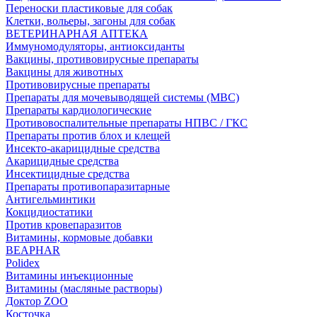
Переноски пластиковые для собак
Клетки, вольеры, загоны для собак
ВЕТЕРИНАРНАЯ АПТЕКА
Иммуномодуляторы, антиоксиданты
Вакцины, противовирусные препараты
Вакцины для животных
Противовирусные препараты
Препараты для мочевыводящей системы (МВС)
Препараты кардиологические
Противовоспалительные препараты НПВС / ГКС
Препараты против блох и клещей
Инсекто-акарицидные средства
Акарицидные средства
Инсектицидные средства
Препараты противопаразитарные
Антигельминтики
Кокцидиостатики
Против кровепаразитов
Витамины, кормовые добавки
BEAPHAR
Polidex
Витамины инъекционные
Витамины (масляные растворы)
Доктор ZOO
Косточка