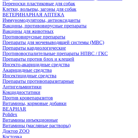
Переноски пластиковые для собак
Клетки, вольеры, загоны для собак
ВЕТЕРИНАРНАЯ АПТЕКА
Иммуномодуляторы, антиоксиданты
Вакцины, противовирусные препараты
Вакцины для животных
Противовирусные препараты
Препараты для мочевыводящей системы (МВС)
Препараты кардиологические
Противовоспалительные препараты НПВС / ГКС
Препараты против блох и клещей
Инсекто-акарицидные средства
Акарицидные средства
Инсектицидные средства
Препараты противопаразитарные
Антигельминтики
Кокцидиостатики
Против кровепаразитов
Витамины, кормовые добавки
BEAPHAR
Polidex
Витамины инъекционные
Витамины (масляные растворы)
Доктор ZOO
Косточка