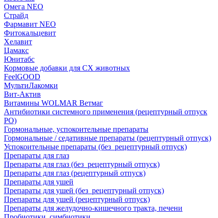
Омега NEO
Страйд
Фармавит NEO
Фитокальцевит
Хелавит
Цамакс
Юнитабс
Кормовые добавки для СХ животных
FeelGOOD
МультиЛакомки
Вит-Актив
Витамины WOLMAR Ветмаг
Антибиотики системного применения (рецептурный отпуск
РО)
Гормональные, успокоительные препараты
Гормональные / седативные препараты (рецептурный отпуск)
Успокоительные препараты (без_рецептурный отпуск)
Препараты для глаз
Препараты для глаз (без_рецептурный отпуск)
Препараты для глаз (рецептурный отпуск)
Препараты для ушей
Препараты для ушей (без_рецептурный отпуск)
Препараты для ушей (рецептурный отпуск)
Препараты для желудочно-кишечного тракта, печени
Пробиотики, симбиотики