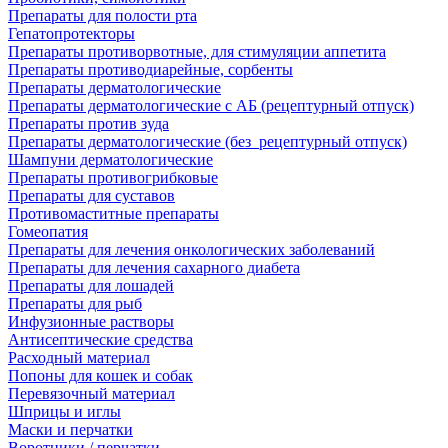
Препараты для полости рта
Гепатопротекторы
Препараты противорвотные, для стимуляции аппетита
Препараты противодиарейные, сорбенты
Препараты дерматологические
Препараты дерматологические с АБ (рецептурный отпуск)
Препараты против зуда
Препараты дерматологические (без_рецептурный отпуск)
Шампуни дерматологические
Препараты противогрибковые
Препараты для суставов
Противомаститные препараты
Гомеопатия
Препараты для лечения онкологических заболеваний
Препараты для лечения сахарного диабета
Препараты для лошадей
Препараты для рыб
Инфузионные растворы
Антисептические средства
Расходный материал
Попоны для кошек и собак
Перевязочный материал
Шприцы и иглы
Маски и перчатки
Воротники / перчатки