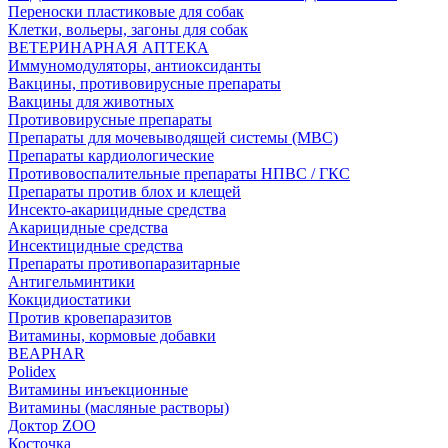
Переноски пластиковые для собак
Клетки, вольеры, загоны для собак
ВЕТЕРИНАРНАЯ АПТЕКА
Иммуномодуляторы, антиоксиданты
Вакцины, противовирусные препараты
Вакцины для животных
Противовирусные препараты
Препараты для мочевыводящей системы (МВС)
Препараты кардиологические
Противовоспалительные препараты НПВС / ГКС
Препараты против блох и клещей
Инсекто-акарицидные средства
Акарицидные средства
Инсектицидные средства
Препараты противопаразитарные
Антигельминтики
Кокцидиостатики
Против кровепаразитов
Витамины, кормовые добавки
BEAPHAR
Polidex
Витамины инъекционные
Витамины (масляные растворы)
Доктор ZOO
Косточка