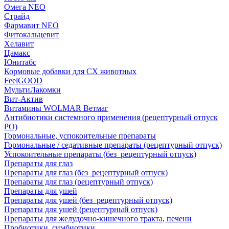
Омега NEO
Страйд
Фармавит NEO
Фитокальцевит
Хелавит
Цамакс
Юнитабс
Кормовые добавки для СХ животных
FeelGOOD
МультиЛакомки
Вит-Актив
Витамины WOLMAR Ветмаг
Антибиотики системного применения (рецептурный отпуск
РО)
Гормональные, успокоительные препараты
Гормональные / седативные препараты (рецептурный отпуск)
Успокоительные препараты (без_рецептурный отпуск)
Препараты для глаз
Препараты для глаз (без_рецептурный отпуск)
Препараты для глаз (рецептурный отпуск)
Препараты для ушей
Препараты для ушей (без_рецептурный отпуск)
Препараты для ушей (рецептурный отпуск)
Препараты для желудочно-кишечного тракта, печени
Пробиотики, симбиотики