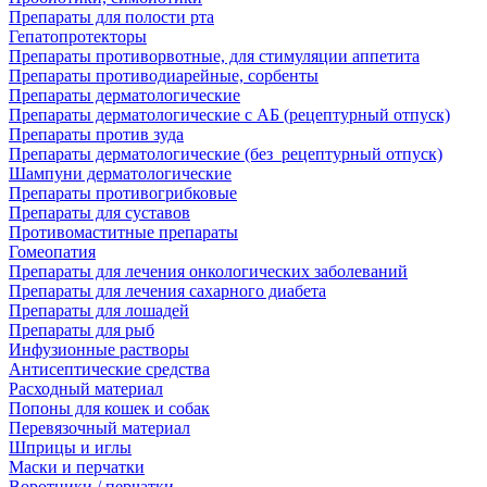
Препараты для полости рта
Гепатопротекторы
Препараты противорвотные, для стимуляции аппетита
Препараты противодиарейные, сорбенты
Препараты дерматологические
Препараты дерматологические с АБ (рецептурный отпуск)
Препараты против зуда
Препараты дерматологические (без_рецептурный отпуск)
Шампуни дерматологические
Препараты противогрибковые
Препараты для суставов
Противомаститные препараты
Гомеопатия
Препараты для лечения онкологических заболеваний
Препараты для лечения сахарного диабета
Препараты для лошадей
Препараты для рыб
Инфузионные растворы
Антисептические средства
Расходный материал
Попоны для кошек и собак
Перевязочный материал
Шприцы и иглы
Маски и перчатки
Воротники / перчатки