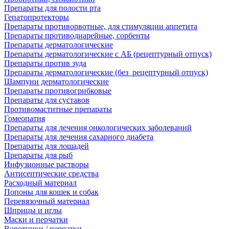
Препараты для полости рта
Гепатопротекторы
Препараты противорвотные, для стимуляции аппетита
Препараты противодиарейные, сорбенты
Препараты дерматологические
Препараты дерматологические с АБ (рецептурный отпуск)
Препараты против зуда
Препараты дерматологические (без_рецептурный отпуск)
Шампуни дерматологические
Препараты противогрибковые
Препараты для суставов
Противомаститные препараты
Гомеопатия
Препараты для лечения онкологических заболеваний
Препараты для лечения сахарного диабета
Препараты для лошадей
Препараты для рыб
Инфузионные растворы
Антисептические средства
Расходный материал
Попоны для кошек и собак
Перевязочный материал
Шприцы и иглы
Маски и перчатки
Воротники / перчатки