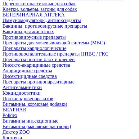
Переноски пластиковые для собак
Клетки, вольеры, загоны для собак
ВЕТЕРИНАРНАЯ АПТЕКА
Иммуномодуляторы, антиоксиданты
Вакцины, противовирусные препараты
Вакцины для животных
Противовирусные препараты
Препараты для мочевыводящей системы (МВС)
Препараты кардиологические
Противовоспалительные препараты НПВС / ГКС
Препараты против блох и клещей
Инсекто-акарицидные средства
Акарицидные средства
Инсектицидные средства
Препараты противопаразитарные
Антигельминтики
Кокцидиостатики
Против кровепаразитов
Витамины, кормовые добавки
BEAPHAR
Polidex
Витамины инъекционные
Витамины (масляные растворы)
Доктор ZOO
Косточка