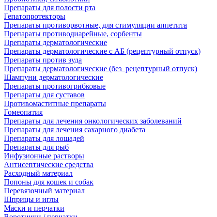
Препараты для полости рта
Гепатопротекторы
Препараты противорвотные, для стимуляции аппетита
Препараты противодиарейные, сорбенты
Препараты дерматологические
Препараты дерматологические с АБ (рецептурный отпуск)
Препараты против зуда
Препараты дерматологические (без_рецептурный отпуск)
Шампуни дерматологические
Препараты противогрибковые
Препараты для суставов
Противомаститные препараты
Гомеопатия
Препараты для лечения онкологических заболеваний
Препараты для лечения сахарного диабета
Препараты для лошадей
Препараты для рыб
Инфузионные растворы
Антисептические средства
Расходный материал
Попоны для кошек и собак
Перевязочный материал
Шприцы и иглы
Маски и перчатки
Воротники / перчатки