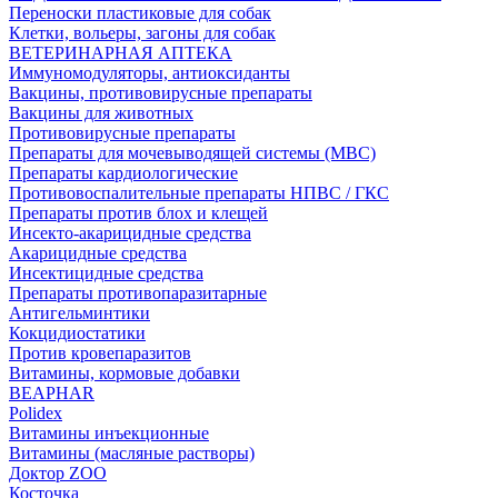
Переноски пластиковые для собак
Клетки, вольеры, загоны для собак
ВЕТЕРИНАРНАЯ АПТЕКА
Иммуномодуляторы, антиоксиданты
Вакцины, противовирусные препараты
Вакцины для животных
Противовирусные препараты
Препараты для мочевыводящей системы (МВС)
Препараты кардиологические
Противовоспалительные препараты НПВС / ГКС
Препараты против блох и клещей
Инсекто-акарицидные средства
Акарицидные средства
Инсектицидные средства
Препараты противопаразитарные
Антигельминтики
Кокцидиостатики
Против кровепаразитов
Витамины, кормовые добавки
BEAPHAR
Polidex
Витамины инъекционные
Витамины (масляные растворы)
Доктор ZOO
Косточка