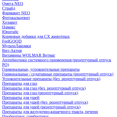
Омега NEO
Страйд
Фармавит NEO
Фитокальцевит
Хелавит
Цамакс
Юнитабс
Кормовые добавки для СХ животных
FeelGOOD
МультиЛакомки
Вит-Актив
Витамины WOLMAR Ветмаг
Антибиотики системного применения (рецептурный отпуск
РО)
Гормональные, успокоительные препараты
Гормональные / седативные препараты (рецептурный отпуск)
Успокоительные препараты (без_рецептурный отпуск)
Препараты для глаз
Препараты для глаз (без_рецептурный отпуск)
Препараты для глаз (рецептурный отпуск)
Препараты для ушей
Препараты для ушей (без_рецептурный отпуск)
Препараты для ушей (рецептурный отпуск)
Препараты для желудочно-кишечного тракта, печени
Пробиотики, симбиотики