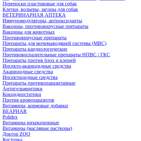
Переноски пластиковые для собак
Клетки, вольеры, загоны для собак
ВЕТЕРИНАРНАЯ АПТЕКА
Иммуномодуляторы, антиоксиданты
Вакцины, противовирусные препараты
Вакцины для животных
Противовирусные препараты
Препараты для мочевыводящей системы (МВС)
Препараты кардиологические
Противовоспалительные препараты НПВС / ГКС
Препараты против блох и клещей
Инсекто-акарицидные средства
Акарицидные средства
Инсектицидные средства
Препараты противопаразитарные
Антигельминтики
Кокцидиостатики
Против кровепаразитов
Витамины, кормовые добавки
BEAPHAR
Polidex
Витамины инъекционные
Витамины (масляные растворы)
Доктор ZOO
Косточка