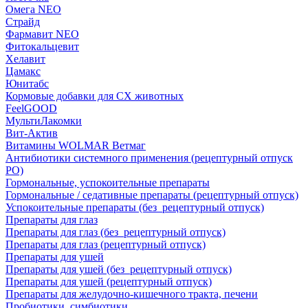
Омега NEO
Страйд
Фармавит NEO
Фитокальцевит
Хелавит
Цамакс
Юнитабс
Кормовые добавки для СХ животных
FeelGOOD
МультиЛакомки
Вит-Актив
Витамины WOLMAR Ветмаг
Антибиотики системного применения (рецептурный отпуск
РО)
Гормональные, успокоительные препараты
Гормональные / седативные препараты (рецептурный отпуск)
Успокоительные препараты (без_рецептурный отпуск)
Препараты для глаз
Препараты для глаз (без_рецептурный отпуск)
Препараты для глаз (рецептурный отпуск)
Препараты для ушей
Препараты для ушей (без_рецептурный отпуск)
Препараты для ушей (рецептурный отпуск)
Препараты для желудочно-кишечного тракта, печени
Пробиотики, симбиотики