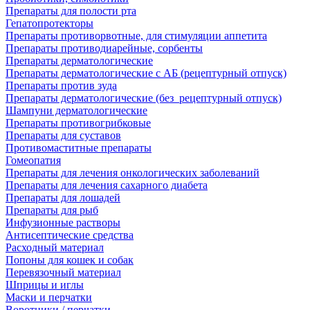
Препараты для полости рта
Гепатопротекторы
Препараты противорвотные, для стимуляции аппетита
Препараты противодиарейные, сорбенты
Препараты дерматологические
Препараты дерматологические с АБ (рецептурный отпуск)
Препараты против зуда
Препараты дерматологические (без_рецептурный отпуск)
Шампуни дерматологические
Препараты противогрибковые
Препараты для суставов
Противомаститные препараты
Гомеопатия
Препараты для лечения онкологических заболеваний
Препараты для лечения сахарного диабета
Препараты для лошадей
Препараты для рыб
Инфузионные растворы
Антисептические средства
Расходный материал
Попоны для кошек и собак
Перевязочный материал
Шприцы и иглы
Маски и перчатки
Воротники / перчатки