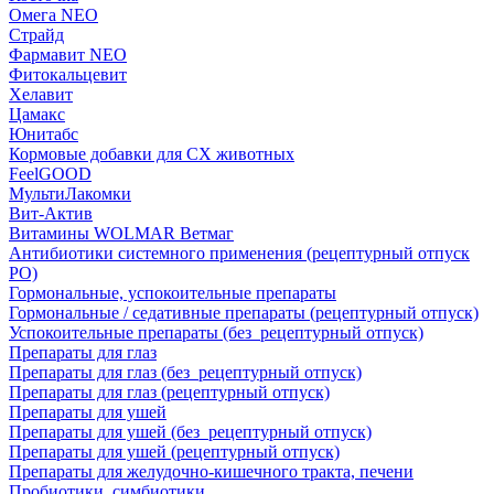
Омега NEO
Страйд
Фармавит NEO
Фитокальцевит
Хелавит
Цамакс
Юнитабс
Кормовые добавки для СХ животных
FeelGOOD
МультиЛакомки
Вит-Актив
Витамины WOLMAR Ветмаг
Антибиотики системного применения (рецептурный отпуск
РО)
Гормональные, успокоительные препараты
Гормональные / седативные препараты (рецептурный отпуск)
Успокоительные препараты (без_рецептурный отпуск)
Препараты для глаз
Препараты для глаз (без_рецептурный отпуск)
Препараты для глаз (рецептурный отпуск)
Препараты для ушей
Препараты для ушей (без_рецептурный отпуск)
Препараты для ушей (рецептурный отпуск)
Препараты для желудочно-кишечного тракта, печени
Пробиотики, симбиотики