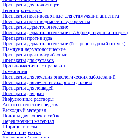
Препараты для полости рта
Гепатопротекторы
Препараты противорвотные, для стимуляции аппетита
Препараты противодиарейные, сорбенты
Препараты дерматологические
Препараты дерматологические с АБ (рецептурный отпуск)
Препараты против зуда
Препараты дерматологические (без_рецептурный отпуск)
Шампуни дерматологические
Препараты противогрибковые
Препараты для суставов
Противомаститные препараты
Гомеопатия
Препараты для лечения онкологических заболеваний
Препараты для лечения сахарного диабета
Препараты для лошадей
Препараты для рыб
Инфузионные растворы
Антисептические средства
Расходный материал
Попоны для кошек и собак
Перевязочный материал
Шприцы и иглы
Маски и перчатки
Воротники / перчатки