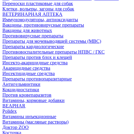
Переноски пластиковые для собак
Клетки, вольеры, загоны для собак
ВЕТЕРИНАРНАЯ АПТЕКА
Иммуномодуляторы, антиоксиданты
Вакцины, противовирусные препараты
Вакцины для животных
Противовирусные препараты
Препараты для мочевыводящей системы (МВС)
Препараты кардиологические
Противовоспалительные препараты НПВС / ГКС
Препараты против блох и клещей
Инсекто-акарицидные средства
Акарицидные средства
Инсектицидные средства
Препараты противопаразитарные
Антигельминтики
Кокцидиостатики
Против кровепаразитов
Витамины, кормовые добавки
BEAPHAR
Polidex
Витамины инъекционные
Витамины (масляные растворы)
Доктор ZOO
Косточка