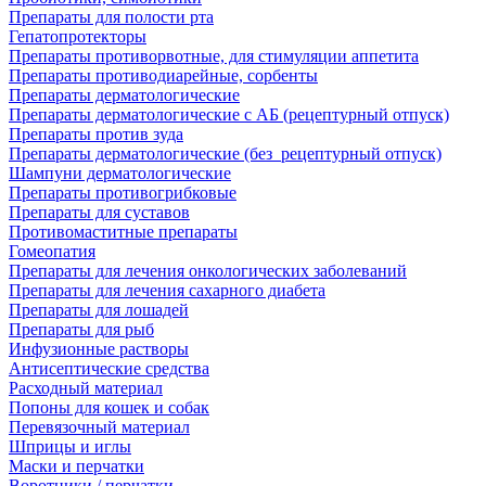
Препараты для полости рта
Гепатопротекторы
Препараты противорвотные, для стимуляции аппетита
Препараты противодиарейные, сорбенты
Препараты дерматологические
Препараты дерматологические с АБ (рецептурный отпуск)
Препараты против зуда
Препараты дерматологические (без_рецептурный отпуск)
Шампуни дерматологические
Препараты противогрибковые
Препараты для суставов
Противомаститные препараты
Гомеопатия
Препараты для лечения онкологических заболеваний
Препараты для лечения сахарного диабета
Препараты для лошадей
Препараты для рыб
Инфузионные растворы
Антисептические средства
Расходный материал
Попоны для кошек и собак
Перевязочный материал
Шприцы и иглы
Маски и перчатки
Воротники / перчатки