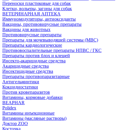
Переноски пластиковые для собак
Клетки, вольеры, загоны для собак
ВЕТЕРИНАРНАЯ АПТЕКА
Иммуномодуляторы, антиоксиданты
Вакцины, противовирусные препараты
Вакцины для животных
Противовирусные препараты
Препараты для мочевыводящей системы (МВС)
Препараты кардиологические
Противовоспалительные препараты НПВС / ГКС
Препараты против блох и клещей
Инсекто-акарицидные средства
Акарицидные средства
Инсектицидные средства
Препараты противопаразитарные
Антигельминтики
Кокцидиостатики
Против кровепаразитов
Витамины, кормовые добавки
BEAPHAR
Polidex
Витамины инъекционные
Витамины (масляные растворы)
Доктор ZOO
Косточка