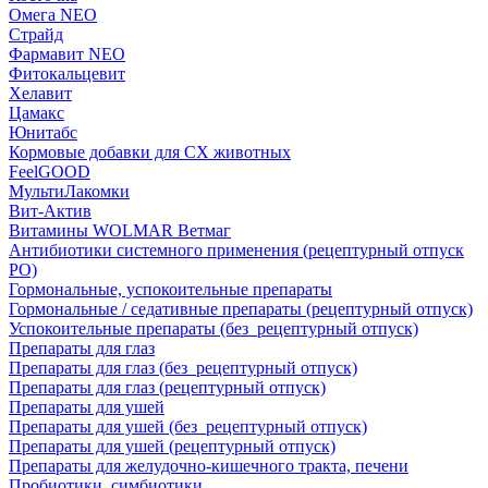
Омега NEO
Страйд
Фармавит NEO
Фитокальцевит
Хелавит
Цамакс
Юнитабс
Кормовые добавки для СХ животных
FeelGOOD
МультиЛакомки
Вит-Актив
Витамины WOLMAR Ветмаг
Антибиотики системного применения (рецептурный отпуск
РО)
Гормональные, успокоительные препараты
Гормональные / седативные препараты (рецептурный отпуск)
Успокоительные препараты (без_рецептурный отпуск)
Препараты для глаз
Препараты для глаз (без_рецептурный отпуск)
Препараты для глаз (рецептурный отпуск)
Препараты для ушей
Препараты для ушей (без_рецептурный отпуск)
Препараты для ушей (рецептурный отпуск)
Препараты для желудочно-кишечного тракта, печени
Пробиотики, симбиотики