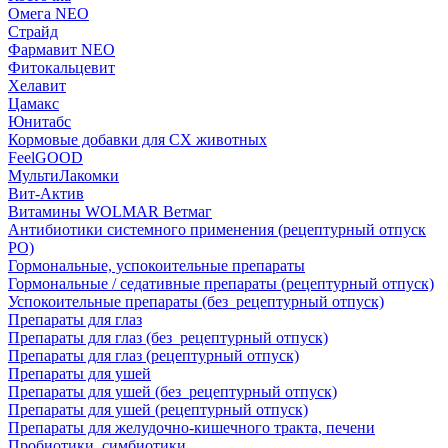
Омега NEO
Страйд
Фармавит NEO
Фитокальцевит
Хелавит
Цамакс
Юнитабс
Кормовые добавки для СХ животных
FeelGOOD
МультиЛакомки
Вит-Актив
Витамины WOLMAR Ветмаг
Антибиотики системного применения (рецептурный отпуск
РО)
Гормональные, успокоительные препараты
Гормональные / седативные препараты (рецептурный отпуск)
Успокоительные препараты (без_рецептурный отпуск)
Препараты для глаз
Препараты для глаз (без_рецептурный отпуск)
Препараты для глаз (рецептурный отпуск)
Препараты для ушей
Препараты для ушей (без_рецептурный отпуск)
Препараты для ушей (рецептурный отпуск)
Препараты для желудочно-кишечного тракта, печени
Пробиотики, симбиотики