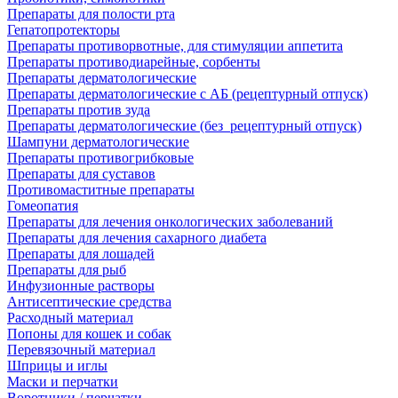
Препараты для полости рта
Гепатопротекторы
Препараты противорвотные, для стимуляции аппетита
Препараты противодиарейные, сорбенты
Препараты дерматологические
Препараты дерматологические с АБ (рецептурный отпуск)
Препараты против зуда
Препараты дерматологические (без_рецептурный отпуск)
Шампуни дерматологические
Препараты противогрибковые
Препараты для суставов
Противомаститные препараты
Гомеопатия
Препараты для лечения онкологических заболеваний
Препараты для лечения сахарного диабета
Препараты для лошадей
Препараты для рыб
Инфузионные растворы
Антисептические средства
Расходный материал
Попоны для кошек и собак
Перевязочный материал
Шприцы и иглы
Маски и перчатки
Воротники / перчатки