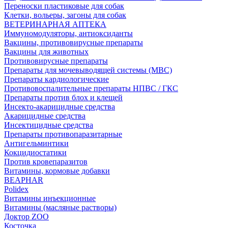
Переноски пластиковые для собак
Клетки, вольеры, загоны для собак
ВЕТЕРИНАРНАЯ АПТЕКА
Иммуномодуляторы, антиоксиданты
Вакцины, противовирусные препараты
Вакцины для животных
Противовирусные препараты
Препараты для мочевыводящей системы (МВС)
Препараты кардиологические
Противовоспалительные препараты НПВС / ГКС
Препараты против блох и клещей
Инсекто-акарицидные средства
Акарицидные средства
Инсектицидные средства
Препараты противопаразитарные
Антигельминтики
Кокцидиостатики
Против кровепаразитов
Витамины, кормовые добавки
BEAPHAR
Polidex
Витамины инъекционные
Витамины (масляные растворы)
Доктор ZOO
Косточка