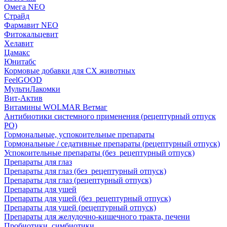
Омега NEO
Страйд
Фармавит NEO
Фитокальцевит
Хелавит
Цамакс
Юнитабс
Кормовые добавки для СХ животных
FeelGOOD
МультиЛакомки
Вит-Актив
Витамины WOLMAR Ветмаг
Антибиотики системного применения (рецептурный отпуск
РО)
Гормональные, успокоительные препараты
Гормональные / седативные препараты (рецептурный отпуск)
Успокоительные препараты (без_рецептурный отпуск)
Препараты для глаз
Препараты для глаз (без_рецептурный отпуск)
Препараты для глаз (рецептурный отпуск)
Препараты для ушей
Препараты для ушей (без_рецептурный отпуск)
Препараты для ушей (рецептурный отпуск)
Препараты для желудочно-кишечного тракта, печени
Пробиотики, симбиотики