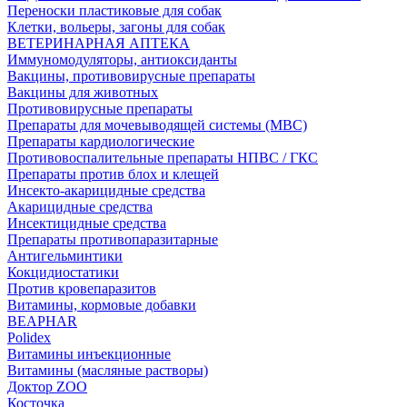
Переноски пластиковые для собак
Клетки, вольеры, загоны для собак
ВЕТЕРИНАРНАЯ АПТЕКА
Иммуномодуляторы, антиоксиданты
Вакцины, противовирусные препараты
Вакцины для животных
Противовирусные препараты
Препараты для мочевыводящей системы (МВС)
Препараты кардиологические
Противовоспалительные препараты НПВС / ГКС
Препараты против блох и клещей
Инсекто-акарицидные средства
Акарицидные средства
Инсектицидные средства
Препараты противопаразитарные
Антигельминтики
Кокцидиостатики
Против кровепаразитов
Витамины, кормовые добавки
BEAPHAR
Polidex
Витамины инъекционные
Витамины (масляные растворы)
Доктор ZOO
Косточка