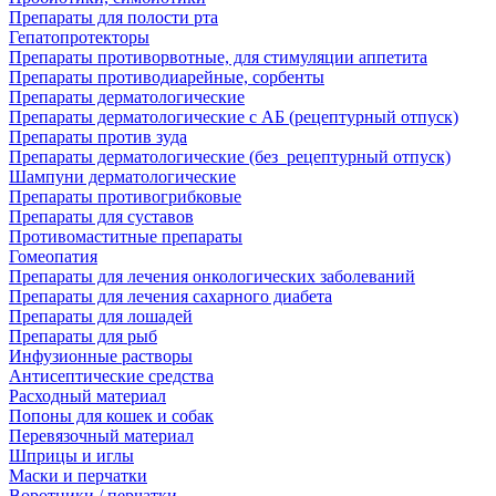
Препараты для полости рта
Гепатопротекторы
Препараты противорвотные, для стимуляции аппетита
Препараты противодиарейные, сорбенты
Препараты дерматологические
Препараты дерматологические с АБ (рецептурный отпуск)
Препараты против зуда
Препараты дерматологические (без_рецептурный отпуск)
Шампуни дерматологические
Препараты противогрибковые
Препараты для суставов
Противомаститные препараты
Гомеопатия
Препараты для лечения онкологических заболеваний
Препараты для лечения сахарного диабета
Препараты для лошадей
Препараты для рыб
Инфузионные растворы
Антисептические средства
Расходный материал
Попоны для кошек и собак
Перевязочный материал
Шприцы и иглы
Маски и перчатки
Воротники / перчатки