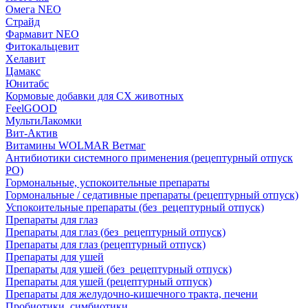
Омега NEO
Страйд
Фармавит NEO
Фитокальцевит
Хелавит
Цамакс
Юнитабс
Кормовые добавки для СХ животных
FeelGOOD
МультиЛакомки
Вит-Актив
Витамины WOLMAR Ветмаг
Антибиотики системного применения (рецептурный отпуск
РО)
Гормональные, успокоительные препараты
Гормональные / седативные препараты (рецептурный отпуск)
Успокоительные препараты (без_рецептурный отпуск)
Препараты для глаз
Препараты для глаз (без_рецептурный отпуск)
Препараты для глаз (рецептурный отпуск)
Препараты для ушей
Препараты для ушей (без_рецептурный отпуск)
Препараты для ушей (рецептурный отпуск)
Препараты для желудочно-кишечного тракта, печени
Пробиотики, симбиотики