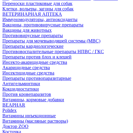
Переноски пластиковые для собак
Клетки, вольеры, загоны для собак
ВЕТЕРИНАРНАЯ АПТЕКА
Иммуномодуляторы, антиоксиданты
Вакцины, противовирусные препараты
Вакцины для животных
Противовирусные препараты
Препараты для мочевыводящей системы (МВС)
Препараты кардиологические
Противовоспалительные препараты НПВС / ГКС
Препараты против блох и клещей
Инсекто-акарицидные средства
Акарицидные средства
Инсектицидные средства
Препараты противопаразитарные
Антигельминтики
Кокцидиостатики
Против кровепаразитов
Витамины, кормовые добавки
BEAPHAR
Polidex
Витамины инъекционные
Витамины (масляные растворы)
Доктор ZOO
Косточка