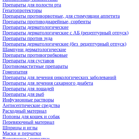
Препараты для полости рта
Гепатопротекторы
Препараты противорвотные, для стимуляции аппетита
Препараты противодиарейные, сорбенты
Препараты дерматологические
Препараты дерматологические с АБ (рецептурный отпуск)
Препараты против зуда
Препараты дерматологические (без_рецептурный отпуск)
Шампуни дерматологические
Препараты противогрибковые
Препараты для суставов
Противомаститные препараты
Гомеопатия
Препараты для лечения онкологических заболеваний
Препараты для лечения сахарного диабета
Препараты для лошадей
Препараты для рыб
Инфузионные растворы
Антисептические средства
Расходный материал
Попоны для кошек и собак
Перевязочный материал
Шприцы и иглы
Маски и перчатки
Воротники / перчатки