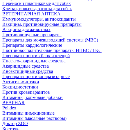
Переноски пластиковые для собак
Клетки, вольеры, загоны для собак
ВЕТЕРИНАРНАЯ АПТЕКА
Иммуномодуляторы, антиоксиданты
Вакцины, противовирусные препараты
Вакцины для животных
Противовирусные препараты
Препараты для мочевыводящей системы (МВС)
Препараты кардиологические
Противовоспалительные препараты НПВС / ГКС
Препараты против блох и клещей
Инсекто-акарицидные средства
Акарицидные средства
Инсектицидные средства
Препараты противопаразитарные
Антигельминтики
Кокцидиостатики
Против кровепаразитов
Витамины, кормовые добавки
BEAPHAR
Polidex
Витамины инъекционные
Витамины (масляные растворы)
Доктор ZOO
Косточка