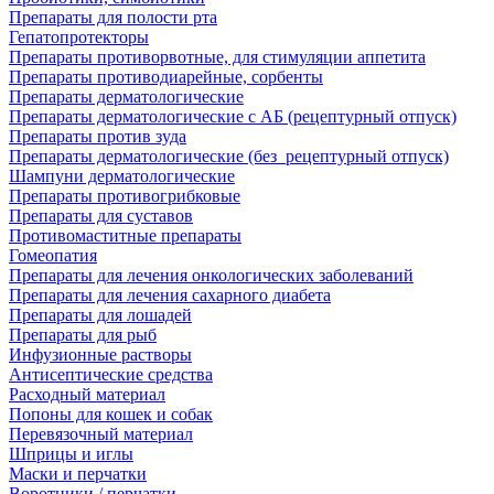
Препараты для полости рта
Гепатопротекторы
Препараты противорвотные, для стимуляции аппетита
Препараты противодиарейные, сорбенты
Препараты дерматологические
Препараты дерматологические с АБ (рецептурный отпуск)
Препараты против зуда
Препараты дерматологические (без_рецептурный отпуск)
Шампуни дерматологические
Препараты противогрибковые
Препараты для суставов
Противомаститные препараты
Гомеопатия
Препараты для лечения онкологических заболеваний
Препараты для лечения сахарного диабета
Препараты для лошадей
Препараты для рыб
Инфузионные растворы
Антисептические средства
Расходный материал
Попоны для кошек и собак
Перевязочный материал
Шприцы и иглы
Маски и перчатки
Воротники / перчатки