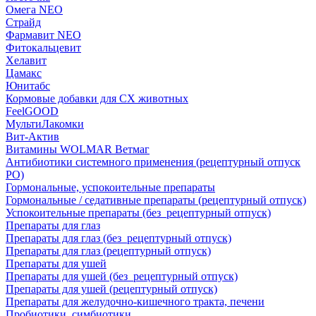
Омега NEO
Страйд
Фармавит NEO
Фитокальцевит
Хелавит
Цамакс
Юнитабс
Кормовые добавки для СХ животных
FeelGOOD
МультиЛакомки
Вит-Актив
Витамины WOLMAR Ветмаг
Антибиотики системного применения (рецептурный отпуск
РО)
Гормональные, успокоительные препараты
Гормональные / седативные препараты (рецептурный отпуск)
Успокоительные препараты (без_рецептурный отпуск)
Препараты для глаз
Препараты для глаз (без_рецептурный отпуск)
Препараты для глаз (рецептурный отпуск)
Препараты для ушей
Препараты для ушей (без_рецептурный отпуск)
Препараты для ушей (рецептурный отпуск)
Препараты для желудочно-кишечного тракта, печени
Пробиотики, симбиотики