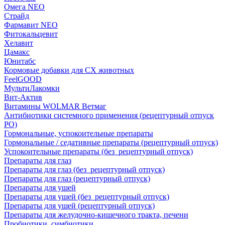
Омега NEO
Страйд
Фармавит NEO
Фитокальцевит
Хелавит
Цамакс
Юнитабс
Кормовые добавки для СХ животных
FeelGOOD
МультиЛакомки
Вит-Актив
Витамины WOLMAR Ветмаг
Антибиотики системного применения (рецептурный отпуск
РО)
Гормональные, успокоительные препараты
Гормональные / седативные препараты (рецептурный отпуск)
Успокоительные препараты (без_рецептурный отпуск)
Препараты для глаз
Препараты для глаз (без_рецептурный отпуск)
Препараты для глаз (рецептурный отпуск)
Препараты для ушей
Препараты для ушей (без_рецептурный отпуск)
Препараты для ушей (рецептурный отпуск)
Препараты для желудочно-кишечного тракта, печени
Пробиотики, симбиотики