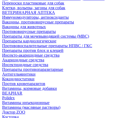
Переноски пластиковые для собак
Клетки, вольеры, загоны для собак
ВЕТЕРИНАРНАЯ АПТЕКА
Иммуномодуляторы, антиоксиданты
Вакцины, противовирусные препараты
Вакцины для животных
Противовирусные препараты
Препараты для мочевыводящей системы (МВС)
Препараты кардиологические
Противовоспалительные препараты НПВС / ГКС
Препараты против блох и клещей
Инсекто-акарицидные средства
Акарицидные средства
Инсектицидные средства
Препараты противопаразитарные
Антигельминтики
Кокцидиостатики
Против кровепаразитов
Витамины, кормовые добавки
BEAPHAR
Polidex
Витамины инъекционные
Витамины (масляные растворы)
Доктор ZOO
Косточка