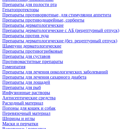
Препараты для полости рта
Гепатопротекторы
Препараты противорвотные, для стимуляции аппетита
Препараты противодиарейные, сорбенты
Препараты дерматологические
Препараты дерматологические с АБ (рецептурный отпуск)
Препараты против зуда
Препараты дерматологические (без_рецептурный отпуск)
Шампуни дерматологические
Препараты противогрибковые
Препараты для суставов
Противомаститные препараты
Гомеопатия
Препараты для лечения онкологических заболеваний
Препараты для лечения сахарного диабета
Препараты для лошадей
Препараты для рыб
Инфузионные растворы
Антисептические средства
Расходный материал
Попоны для кошек и собак
Перевязочный материал
Шприцы и иглы
Маски и перчатки
Воротники / перчатки