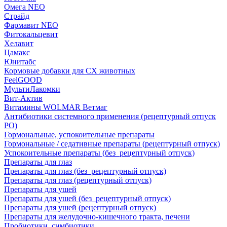
Омега NEO
Страйд
Фармавит NEO
Фитокальцевит
Хелавит
Цамакс
Юнитабс
Кормовые добавки для СХ животных
FeelGOOD
МультиЛакомки
Вит-Актив
Витамины WOLMAR Ветмаг
Антибиотики системного применения (рецептурный отпуск
РО)
Гормональные, успокоительные препараты
Гормональные / седативные препараты (рецептурный отпуск)
Успокоительные препараты (без_рецептурный отпуск)
Препараты для глаз
Препараты для глаз (без_рецептурный отпуск)
Препараты для глаз (рецептурный отпуск)
Препараты для ушей
Препараты для ушей (без_рецептурный отпуск)
Препараты для ушей (рецептурный отпуск)
Препараты для желудочно-кишечного тракта, печени
Пробиотики, симбиотики