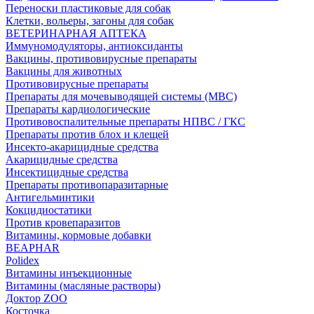
Переноски пластиковые для собак
Клетки, вольеры, загоны для собак
ВЕТЕРИНАРНАЯ АПТЕКА
Иммуномодуляторы, антиоксиданты
Вакцины, противовирусные препараты
Вакцины для животных
Противовирусные препараты
Препараты для мочевыводящей системы (МВС)
Препараты кардиологические
Противовоспалительные препараты НПВС / ГКС
Препараты против блох и клещей
Инсекто-акарицидные средства
Акарицидные средства
Инсектицидные средства
Препараты противопаразитарные
Антигельминтики
Кокцидиостатики
Против кровепаразитов
Витамины, кормовые добавки
BEAPHAR
Polidex
Витамины инъекционные
Витамины (масляные растворы)
Доктор ZOO
Косточка