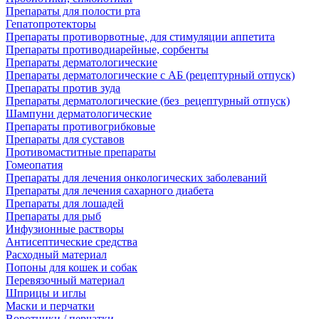
Препараты для полости рта
Гепатопротекторы
Препараты противорвотные, для стимуляции аппетита
Препараты противодиарейные, сорбенты
Препараты дерматологические
Препараты дерматологические с АБ (рецептурный отпуск)
Препараты против зуда
Препараты дерматологические (без_рецептурный отпуск)
Шампуни дерматологические
Препараты противогрибковые
Препараты для суставов
Противомаститные препараты
Гомеопатия
Препараты для лечения онкологических заболеваний
Препараты для лечения сахарного диабета
Препараты для лошадей
Препараты для рыб
Инфузионные растворы
Антисептические средства
Расходный материал
Попоны для кошек и собак
Перевязочный материал
Шприцы и иглы
Маски и перчатки
Воротники / перчатки