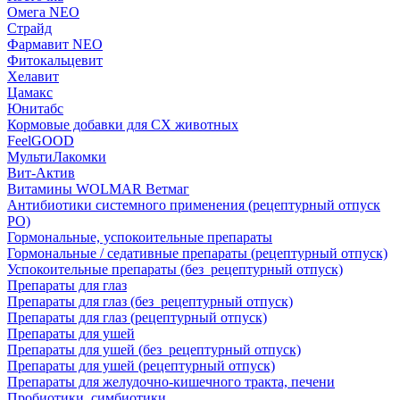
Омега NEO
Страйд
Фармавит NEO
Фитокальцевит
Хелавит
Цамакс
Юнитабс
Кормовые добавки для СХ животных
FeelGOOD
МультиЛакомки
Вит-Актив
Витамины WOLMAR Ветмаг
Антибиотики системного применения (рецептурный отпуск
РО)
Гормональные, успокоительные препараты
Гормональные / седативные препараты (рецептурный отпуск)
Успокоительные препараты (без_рецептурный отпуск)
Препараты для глаз
Препараты для глаз (без_рецептурный отпуск)
Препараты для глаз (рецептурный отпуск)
Препараты для ушей
Препараты для ушей (без_рецептурный отпуск)
Препараты для ушей (рецептурный отпуск)
Препараты для желудочно-кишечного тракта, печени
Пробиотики, симбиотики