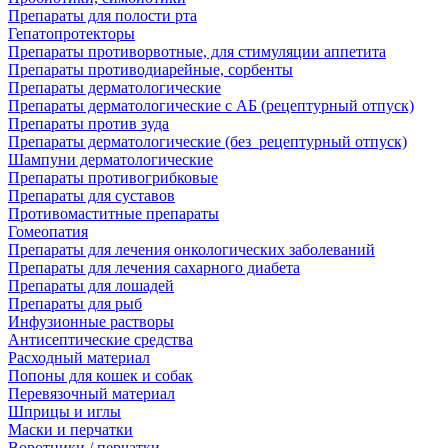
Препараты для полости рта
Гепатопротекторы
Препараты противорвотные, для стимуляции аппетита
Препараты противодиарейные, сорбенты
Препараты дерматологические
Препараты дерматологические с АБ (рецептурный отпуск)
Препараты против зуда
Препараты дерматологические (без_рецептурный отпуск)
Шампуни дерматологические
Препараты противогрибковые
Препараты для суставов
Противомаститные препараты
Гомеопатия
Препараты для лечения онкологических заболеваний
Препараты для лечения сахарного диабета
Препараты для лошадей
Препараты для рыб
Инфузионные растворы
Антисептические средства
Расходный материал
Попоны для кошек и собак
Перевязочный материал
Шприцы и иглы
Маски и перчатки
Воротники / перчатки