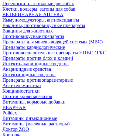
Переноски пластиковые для собак
Клетки, вольеры, загоны для собак
ВЕТЕРИНАРНАЯ АПТЕКА
Иммуномодуляторы, антиоксиданты
Вакцины, противовирусные препараты
Вакцины для животных
Противовирусные препараты
Препараты для мочевыводящей системы (МВС)
Препараты кардиологические
Противовоспалительные препараты НПВС / ГКС
Препараты против блох и клещей
Инсекто-акарицидные средства
Акарицидные средства
Инсектицидные средства
Препараты противопаразитарные
Антигельминтики
Кокцидиостатики
Против кровепаразитов
Витамины, кормовые добавки
BEAPHAR
Polidex
Витамины инъекционные
Витамины (масляные растворы)
Доктор ZOO
Косточка