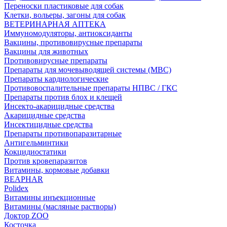
Переноски пластиковые для собак
Клетки, вольеры, загоны для собак
ВЕТЕРИНАРНАЯ АПТЕКА
Иммуномодуляторы, антиоксиданты
Вакцины, противовирусные препараты
Вакцины для животных
Противовирусные препараты
Препараты для мочевыводящей системы (МВС)
Препараты кардиологические
Противовоспалительные препараты НПВС / ГКС
Препараты против блох и клещей
Инсекто-акарицидные средства
Акарицидные средства
Инсектицидные средства
Препараты противопаразитарные
Антигельминтики
Кокцидиостатики
Против кровепаразитов
Витамины, кормовые добавки
BEAPHAR
Polidex
Витамины инъекционные
Витамины (масляные растворы)
Доктор ZOO
Косточка