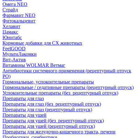
Омега NEO
Страйд
Фармавит NEO
Фитокальцевит
Хелавит
Цамакс
Юнитабс
Кормовые добавки для СХ животных
FeelGOOD
МультиЛакомки
Вит-Актив
Витамины WOLMAR Ветмаг
Антибиотики системного применения (рецептурный отпуск
РО)
Гормональные, успокоительные препараты
Гормональные / седативные препараты (рецептурный отпуск)
Успокоительные препараты (без_рецептурный отпуск)
Препараты для глаз
Препараты для глаз (без_рецептурный отпуск)
Препараты для глаз (рецептурный отпуск)
Препараты для ушей
Препараты для ушей (без_рецептурный отпуск)
Препараты для ушей (рецептурный отпуск)
Препараты для желудочно-кишечного тракта, печени
Пробиотики, симбиотики