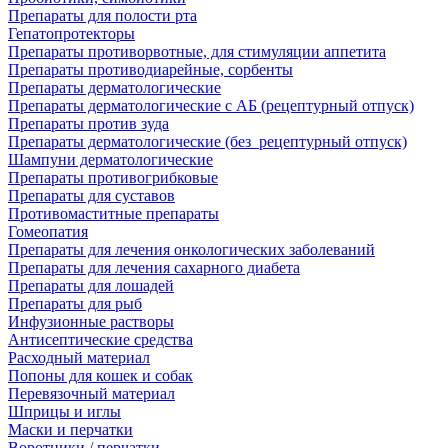
Препараты для полости рта
Гепатопротекторы
Препараты противорвотные, для стимуляции аппетита
Препараты противодиарейные, сорбенты
Препараты дерматологические
Препараты дерматологические с АБ (рецептурный отпуск)
Препараты против зуда
Препараты дерматологические (без_рецептурный отпуск)
Шампуни дерматологические
Препараты противогрибковые
Препараты для суставов
Противомаститные препараты
Гомеопатия
Препараты для лечения онкологических заболеваний
Препараты для лечения сахарного диабета
Препараты для лошадей
Препараты для рыб
Инфузионные растворы
Антисептические средства
Расходный материал
Попоны для кошек и собак
Перевязочный материал
Шприцы и иглы
Маски и перчатки
Воротники / перчатки