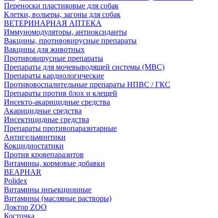
Переноски пластиковые для собак
Клетки, вольеры, загоны для собак
ВЕТЕРИНАРНАЯ АПТЕКА
Иммуномодуляторы, антиоксиданты
Вакцины, противовирусные препараты
Вакцины для животных
Противовирусные препараты
Препараты для мочевыводящей системы (МВС)
Препараты кардиологические
Противовоспалительные препараты НПВС / ГКС
Препараты против блох и клещей
Инсекто-акарицидные средства
Акарицидные средства
Инсектицидные средства
Препараты противопаразитарные
Антигельминтики
Кокцидиостатики
Против кровепаразитов
Витамины, кормовые добавки
BEAPHAR
Polidex
Витамины инъекционные
Витамины (масляные растворы)
Доктор ZOO
Косточка