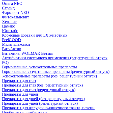
Омега NEO
Страйд
Фармавит NEO
Фитокальцевит
Хелавит
Цамакс
Юнитабс
Кормовые добавки для СХ животных
FeelGOOD
МультиЛакомки
Вит-Актив
Витамины WOLMAR Ветмаг
Антибиотики системного применения (рецептурный отпуск
РО)
Гормональные, успокоительные препараты
Гормональные / седативные препараты (рецептурный отпуск)
Успокоительные препараты (без_рецептурный отпуск)
Препараты для глаз
Препараты для глаз (без_рецептурный отпуск)
Препараты для глаз (рецептурный отпуск)
Препараты для ушей
Препараты для ушей (без_рецептурный отпуск)
Препараты для ушей (рецептурный отпуск)
Препараты для желудочно-кишечного тракта, печени
Пробиотики, симбиотики