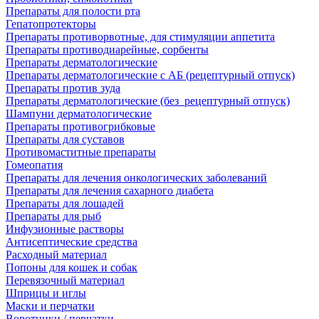
Препараты для полости рта
Гепатопротекторы
Препараты противорвотные, для стимуляции аппетита
Препараты противодиарейные, сорбенты
Препараты дерматологические
Препараты дерматологические с АБ (рецептурный отпуск)
Препараты против зуда
Препараты дерматологические (без_рецептурный отпуск)
Шампуни дерматологические
Препараты противогрибковые
Препараты для суставов
Противомаститные препараты
Гомеопатия
Препараты для лечения онкологических заболеваний
Препараты для лечения сахарного диабета
Препараты для лошадей
Препараты для рыб
Инфузионные растворы
Антисептические средства
Расходный материал
Попоны для кошек и собак
Перевязочный материал
Шприцы и иглы
Маски и перчатки
Воротники / перчатки