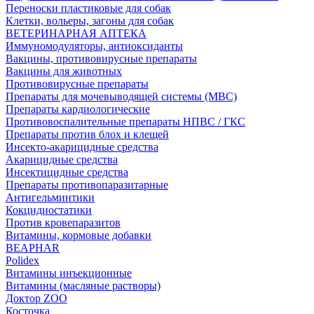
Переноски пластиковые для собак
Клетки, вольеры, загоны для собак
ВЕТЕРИНАРНАЯ АПТЕКА
Иммуномодуляторы, антиоксиданты
Вакцины, противовирусные препараты
Вакцины для животных
Противовирусные препараты
Препараты для мочевыводящей системы (МВС)
Препараты кардиологические
Противовоспалительные препараты НПВС / ГКС
Препараты против блох и клещей
Инсекто-акарицидные средства
Акарицидные средства
Инсектицидные средства
Препараты противопаразитарные
Антигельминтики
Кокцидиостатики
Против кровепаразитов
Витамины, кормовые добавки
BEAPHAR
Polidex
Витамины инъекционные
Витамины (масляные растворы)
Доктор ZOO
Косточка