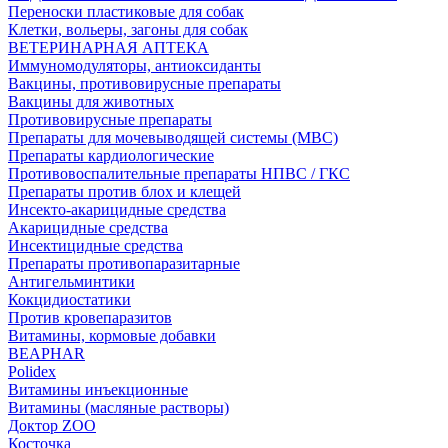
Переноски пластиковые для собак
Клетки, вольеры, загоны для собак
ВЕТЕРИНАРНАЯ АПТЕКА
Иммуномодуляторы, антиоксиданты
Вакцины, противовирусные препараты
Вакцины для животных
Противовирусные препараты
Препараты для мочевыводящей системы (МВС)
Препараты кардиологические
Противовоспалительные препараты НПВС / ГКС
Препараты против блох и клещей
Инсекто-акарицидные средства
Акарицидные средства
Инсектицидные средства
Препараты противопаразитарные
Антигельминтики
Кокцидиостатики
Против кровепаразитов
Витамины, кормовые добавки
BEAPHAR
Polidex
Витамины инъекционные
Витамины (масляные растворы)
Доктор ZOO
Косточка