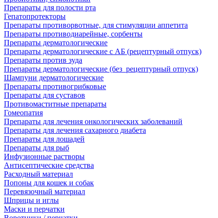
Препараты для полости рта
Гепатопротекторы
Препараты противорвотные, для стимуляции аппетита
Препараты противодиарейные, сорбенты
Препараты дерматологические
Препараты дерматологические с АБ (рецептурный отпуск)
Препараты против зуда
Препараты дерматологические (без_рецептурный отпуск)
Шампуни дерматологические
Препараты противогрибковые
Препараты для суставов
Противомаститные препараты
Гомеопатия
Препараты для лечения онкологических заболеваний
Препараты для лечения сахарного диабета
Препараты для лошадей
Препараты для рыб
Инфузионные растворы
Антисептические средства
Расходный материал
Попоны для кошек и собак
Перевязочный материал
Шприцы и иглы
Маски и перчатки
Воротники / перчатки