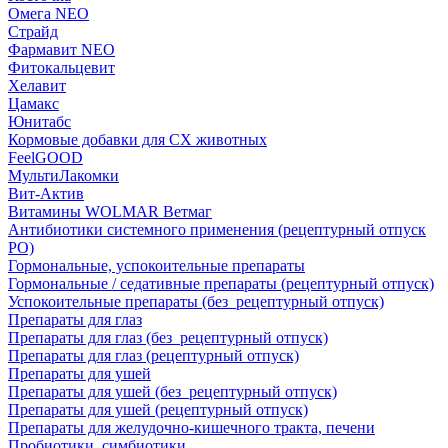
Омега NEO
Страйд
Фармавит NEO
Фитокальцевит
Хелавит
Цамакс
Юнитабс
Кормовые добавки для СХ животных
FeelGOOD
МультиЛакомки
Вит-Актив
Витамины WOLMAR Ветмаг
Антибиотики системного применения (рецептурный отпуск
РО)
Гормональные, успокоительные препараты
Гормональные / седативные препараты (рецептурный отпуск)
Успокоительные препараты (без_рецептурный отпуск)
Препараты для глаз
Препараты для глаз (без_рецептурный отпуск)
Препараты для глаз (рецептурный отпуск)
Препараты для ушей
Препараты для ушей (без_рецептурный отпуск)
Препараты для ушей (рецептурный отпуск)
Препараты для желудочно-кишечного тракта, печени
Пробиотики, симбиотики