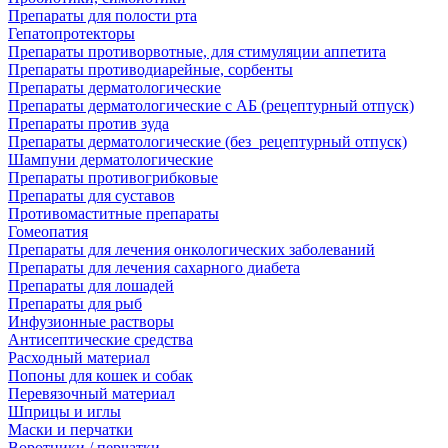
Препараты для полости рта
Гепатопротекторы
Препараты противорвотные, для стимуляции аппетита
Препараты противодиарейные, сорбенты
Препараты дерматологические
Препараты дерматологические с АБ (рецептурный отпуск)
Препараты против зуда
Препараты дерматологические (без_рецептурный отпуск)
Шампуни дерматологические
Препараты противогрибковые
Препараты для суставов
Противомаститные препараты
Гомеопатия
Препараты для лечения онкологических заболеваний
Препараты для лечения сахарного диабета
Препараты для лошадей
Препараты для рыб
Инфузионные растворы
Антисептические средства
Расходный материал
Попоны для кошек и собак
Перевязочный материал
Шприцы и иглы
Маски и перчатки
Воротники / перчатки