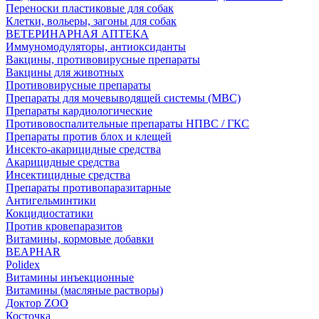
Переноски пластиковые для собак
Клетки, вольеры, загоны для собак
ВЕТЕРИНАРНАЯ АПТЕКА
Иммуномодуляторы, антиоксиданты
Вакцины, противовирусные препараты
Вакцины для животных
Противовирусные препараты
Препараты для мочевыводящей системы (МВС)
Препараты кардиологические
Противовоспалительные препараты НПВС / ГКС
Препараты против блох и клещей
Инсекто-акарицидные средства
Акарицидные средства
Инсектицидные средства
Препараты противопаразитарные
Антигельминтики
Кокцидиостатики
Против кровепаразитов
Витамины, кормовые добавки
BEAPHAR
Polidex
Витамины инъекционные
Витамины (масляные растворы)
Доктор ZOO
Косточка