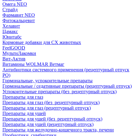
Омега NEO
Страйд
Фармавит NEO
Фитокальцевит
Хелавит
Цамакс
Юнитабс
Кормовые добавки для СХ животных
FeelGOOD
МультиЛакомки
Вит-Актив
Витамины WOLMAR Ветмаг
Антибиотики системного применения (рецептурный отпуск
РО)
Гормональные, успокоительные препараты
Гормональные / седативные препараты (рецептурный отпуск)
Успокоительные препараты (без_рецептурный отпуск)
Препараты для глаз
Препараты для глаз (без_рецептурный отпуск)
Препараты для глаз (рецептурный отпуск)
Препараты для ушей
Препараты для ушей (без_рецептурный отпуск)
Препараты для ушей (рецептурный отпуск)
Препараты для желудочно-кишечного тракта, печени
Пробиотики, симбиотики