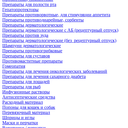
Препараты для полости рта
Гепатопротекторы
Препараты противорвотные, для стимуляции аппетита
Препараты противодиарейные, сорбенты
Препараты дерматологические
Препараты дерматологические с АБ (рецептурный отпуск)
Препараты против зуда
Препараты дерматологические (без_рецептурный отпуск)
Шампуни дерматологические
Препараты противогрибковые
Препараты для суставов
Противомаститные препараты
Гомеопатия
Препараты для лечения онкологических заболеваний
Препараты для лечения сахарного диабета
Препараты для лошадей
Препараты для рыб
Инфузионные растворы
Антисептические средства
Расходный материал
Попоны для кошек и собак
Перевязочный материал
Шприцы и иглы
Маски и перчатки
Воротники / перчатки