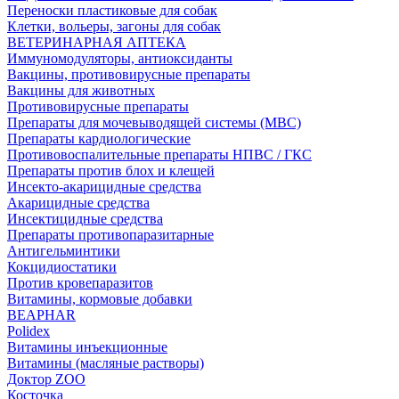
Переноски пластиковые для собак
Клетки, вольеры, загоны для собак
ВЕТЕРИНАРНАЯ АПТЕКА
Иммуномодуляторы, антиоксиданты
Вакцины, противовирусные препараты
Вакцины для животных
Противовирусные препараты
Препараты для мочевыводящей системы (МВС)
Препараты кардиологические
Противовоспалительные препараты НПВС / ГКС
Препараты против блох и клещей
Инсекто-акарицидные средства
Акарицидные средства
Инсектицидные средства
Препараты противопаразитарные
Антигельминтики
Кокцидиостатики
Против кровепаразитов
Витамины, кормовые добавки
BEAPHAR
Polidex
Витамины инъекционные
Витамины (масляные растворы)
Доктор ZOO
Косточка