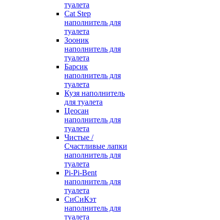
туалета
Cat Step
наполнитель для
туалета
Зооник
наполнитель для
туалета
Барсик
наполнитель для
туалета
Кузя наполнитель
для туалета
Цеосан
наполнитель для
туалета
Чистые /
Счастливые лапки
наполнитель для
туалета
Pi-Pi-Bent
наполнитель для
туалета
СиСиКэт
наполнитель для
туалета