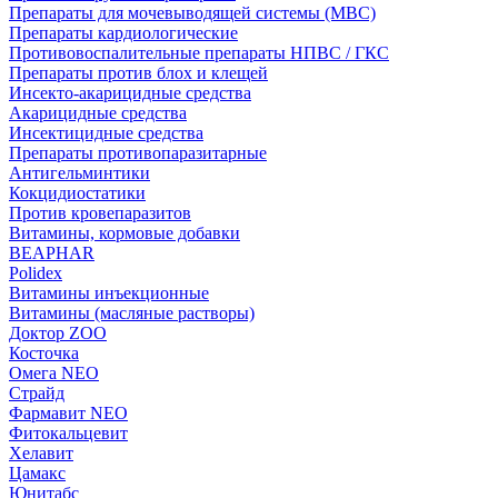
Препараты для мочевыводящей системы (МВС)
Препараты кардиологические
Противовоспалительные препараты НПВС / ГКС
Препараты против блох и клещей
Инсекто-акарицидные средства
Акарицидные средства
Инсектицидные средства
Препараты противопаразитарные
Антигельминтики
Кокцидиостатики
Против кровепаразитов
Витамины, кормовые добавки
BEAPHAR
Polidex
Витамины инъекционные
Витамины (масляные растворы)
Доктор ZOO
Косточка
Омега NEO
Страйд
Фармавит NEO
Фитокальцевит
Хелавит
Цамакс
Юнитабс