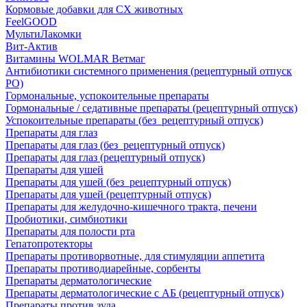
Кормовые добавки для СХ животных
FeelGOOD
МультиЛакомки
Вит-Актив
Витамины WOLMAR Ветмаг
Антибиотики системного применения (рецептурный отпуск
РО)
Гормональные, успокоительные препараты
Гормональные / седативные препараты (рецептурный отпуск)
Успокоительные препараты (без_рецептурный отпуск)
Препараты для глаз
Препараты для глаз (без_рецептурный отпуск)
Препараты для глаз (рецептурный отпуск)
Препараты для ушей
Препараты для ушей (без_рецептурный отпуск)
Препараты для ушей (рецептурный отпуск)
Препараты для желудочно-кишечного тракта, печени
Пробиотики, симбиотики
Препараты для полости рта
Гепатопротекторы
Препараты противорвотные, для стимуляции аппетита
Препараты противодиарейные, сорбенты
Препараты дерматологические
Препараты дерматологические с АБ (рецептурный отпуск)
Препараты против зуда