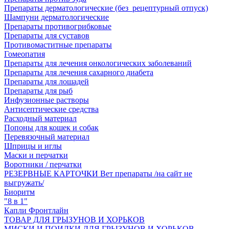
Препараты дерматологические (без_рецептурный отпуск)
Шампуни дерматологические
Препараты противогрибковые
Препараты для суставов
Противомаститные препараты
Гомеопатия
Препараты для лечения онкологических заболеваний
Препараты для лечения сахарного диабета
Препараты для лошадей
Препараты для рыб
Инфузионные растворы
Антисептические средства
Расходный материал
Попоны для кошек и собак
Перевязочный материал
Шприцы и иглы
Маски и перчатки
Воротники / перчатки
РЕЗЕРВНЫЕ КАРТОЧКИ Вет препараты /на сайт не
выгружать/
Биоритм
"8 в 1"
Капли Фронтлайн
ТОВАР ДЛЯ ГРЫЗУНОВ И ХОРЬКОВ
МИСКИ И ПОИЛКИ ДЛЯ ГРЫЗУНОВ И ХОРЬКОВ