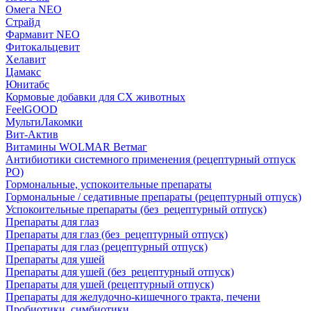
Омега NEO
Страйд
Фармавит NEO
Фитокальцевит
Хелавит
Цамакс
Юнитабс
Кормовые добавки для СХ животных
FeelGOOD
МультиЛакомки
Вит-Актив
Витамины WOLMAR Ветмаг
Антибиотики системного применения (рецептурный отпуск
РО)
Гормональные, успокоительные препараты
Гормональные / седативные препараты (рецептурный отпуск)
Успокоительные препараты (без_рецептурный отпуск)
Препараты для глаз
Препараты для глаз (без_рецептурный отпуск)
Препараты для глаз (рецептурный отпуск)
Препараты для ушей
Препараты для ушей (без_рецептурный отпуск)
Препараты для ушей (рецептурный отпуск)
Препараты для желудочно-кишечного тракта, печени
Пробиотики, симбиотики