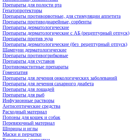
Препараты для полости рта
Гепатопротекторы
Препараты противорвотные, для стимуляции аппетита
Препараты противодиарейные, сорбенты
Препараты дерматологические
Препараты дерматологические с АБ (рецептурный отпуск)
Препараты против зуда
Препараты дерматологические (без_рецептурный отпуск)
Шампуни дерматологические
Препараты противогрибковые
Препараты для суставов
Противомаститные препараты
Гомеопатия
Препараты для лечения онкологических заболеваний
Препараты для лечения сахарного диабета
Препараты для лошадей
Препараты для рыб
Инфузионные растворы
Антисептические средства
Расходный материал
Попоны для кошек и собак
Перевязочный материал
Шприцы и иглы
Маски и перчатки
Воротники / перчатки