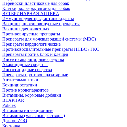
Переноски пластиковые для собак
Клетки, вольеры, загоны для собак
ВЕТЕРИНАРНАЯ АПТЕКА
Иммуномодуляторы, антиоксиданты
Вакцины, противовирусные препараты
Вакцины для животных
Противовирусные препараты
Препараты для мочевыводящей системы (МВС)
Препараты кардиологические
Противовоспалительные препараты НПВС / ГКС
Препараты против блох и клещей
Инсекто-акарицидные средства
Акарицидные средства
Инсектицидные средства
Препараты противопаразитарные
Антигельминтики
Кокцидиостатики
Против кровепаразитов
Витамины, кормовые добавки
BEAPHAR
Polidex
Витамины инъекционные
Витамины (масляные растворы)
Доктор ZOO
Косточка