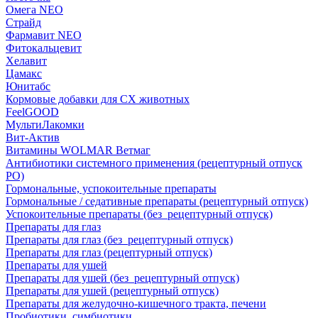
Омега NEO
Страйд
Фармавит NEO
Фитокальцевит
Хелавит
Цамакс
Юнитабс
Кормовые добавки для СХ животных
FeelGOOD
МультиЛакомки
Вит-Актив
Витамины WOLMAR Ветмаг
Антибиотики системного применения (рецептурный отпуск
РО)
Гормональные, успокоительные препараты
Гормональные / седативные препараты (рецептурный отпуск)
Успокоительные препараты (без_рецептурный отпуск)
Препараты для глаз
Препараты для глаз (без_рецептурный отпуск)
Препараты для глаз (рецептурный отпуск)
Препараты для ушей
Препараты для ушей (без_рецептурный отпуск)
Препараты для ушей (рецептурный отпуск)
Препараты для желудочно-кишечного тракта, печени
Пробиотики, симбиотики