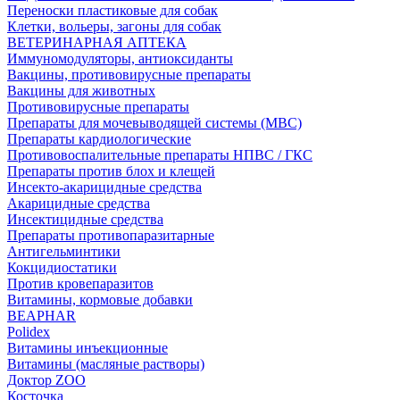
Переноски пластиковые для собак
Клетки, вольеры, загоны для собак
ВЕТЕРИНАРНАЯ АПТЕКА
Иммуномодуляторы, антиоксиданты
Вакцины, противовирусные препараты
Вакцины для животных
Противовирусные препараты
Препараты для мочевыводящей системы (МВС)
Препараты кардиологические
Противовоспалительные препараты НПВС / ГКС
Препараты против блох и клещей
Инсекто-акарицидные средства
Акарицидные средства
Инсектицидные средства
Препараты противопаразитарные
Антигельминтики
Кокцидиостатики
Против кровепаразитов
Витамины, кормовые добавки
BEAPHAR
Polidex
Витамины инъекционные
Витамины (масляные растворы)
Доктор ZOO
Косточка