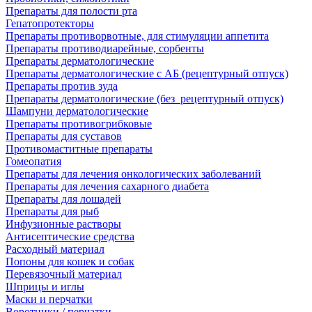
Препараты для полости рта
Гепатопротекторы
Препараты противорвотные, для стимуляции аппетита
Препараты противодиарейные, сорбенты
Препараты дерматологические
Препараты дерматологические с АБ (рецептурный отпуск)
Препараты против зуда
Препараты дерматологические (без_рецептурный отпуск)
Шампуни дерматологические
Препараты противогрибковые
Препараты для суставов
Противомаститные препараты
Гомеопатия
Препараты для лечения онкологических заболеваний
Препараты для лечения сахарного диабета
Препараты для лошадей
Препараты для рыб
Инфузионные растворы
Антисептические средства
Расходный материал
Попоны для кошек и собак
Перевязочный материал
Шприцы и иглы
Маски и перчатки
Воротники / перчатки